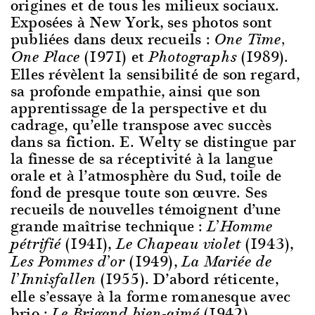
origines et de tous les milieux sociaux.
Exposées à New York, ses photos sont
publiées dans deux recueils :
One Time,
(1971) et
(1989).
One Place
Photographs
Elles révèlent la sensibilité de son regard,
sa profonde empathie, ainsi que son
apprentissage de la perspective et du
cadrage, qu’elle transpose avec succès
dans sa fiction. E. Welty se distingue par
la finesse de sa réceptivité à la langue
orale et à l’atmosphère du Sud, toile de
fond de presque toute son œuvre. Ses
recueils de nouvelles témoignent d’une
grande maîtrise technique :
L’Homme
(1941),
(1943),
pétrifié
Le Chapeau violet
(1949),
Les Pommes d’or
La Mariée de
(1955). D’abord réticente,
l’Innisfallen
elle s’essaye à la forme romanesque avec
brio :
(1942),
Le Brigand bien-aimé