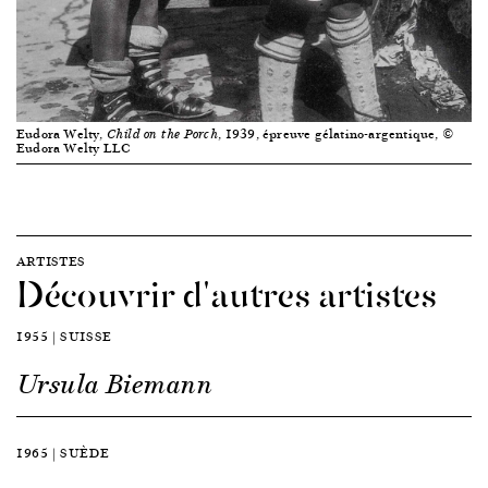
Eudora Welty,
, 1939, épreuve gélatino-argentique, ©
Child on the Porch
Eudora Welty LLC
ARTISTES
Découvrir d'autres artistes
1955 | SUISSE
Ursula Biemann
1965 | SUÈDE