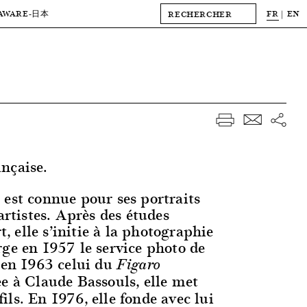
AWARE
FR
EN
-日本
nçaise.
 est connue pour ses portraits
’artistes. Après des études
rt, elle s’initie à la photographie
rge en 1957 le service photo de
s en 1963 celui du
Figaro
e à Claude Bassouls, elle met
ls. En 1976, elle fonde avec lui