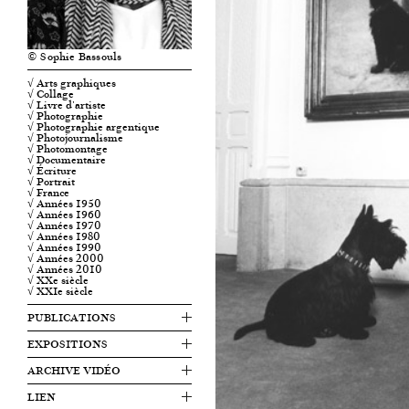
© Sophie Bassouls
√ Arts graphiques
√ Collage
√ Livre d'artiste
√ Photographie
√ Photographie argentique
√ Photojournalisme
√ Photomontage
√ Documentaire
√ Écriture
√ Portrait
√ France
√ Années 1950
√ Années 1960
√ Années 1970
√ Années 1980
√ Années 1990
√ Années 2000
√ Années 2010
√ XXe siècle
√ XXIe siècle
PUBLICATIONS
EXPOSITIONS
ARCHIVE VIDÉO
LIEN