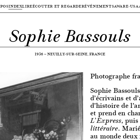
OPOS
INDEX
LIRE
ÉCOUTER ET REGARDER
ÉVÉNEMENTS
AWARE-USA
Sophie Bassouls
1936
—
NEUILLY-SUR-SEINE, FRANCE
Photographe fra
Sophie Bassouls
d’écrivains et d
d’histoire de l’a
et prend en cha
, pui
L’Express
. Marié
littéraire
au monde deux fi