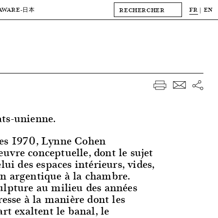
AWARE
FR
EN
-日本
ts-unienne.
ées 1970, Lynne Cohen
uvre conceptuelle, dont le sujet
lui des espaces intérieurs, vides,
n argentique à la chambre.
ulpture au milieu des années
éresse à la manière dont les
art exaltent le banal, le