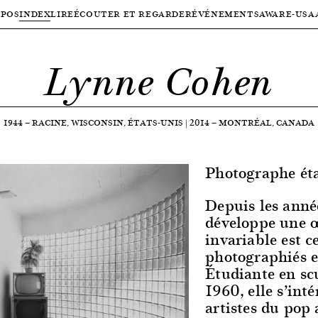
OPOS
INDEX
LIRE
ÉCOUTER ET REGARDER
ÉVÉNEMENTS
AWARE-USA
Lynne Cohen
1944
—
RACINE, WISCONSIN, ÉTATS-UNIS
|
2014
—
MONTRÉAL, CANADA
Photographe éta
Depuis les ann
développe une œ
invariable est ce
photographiés e
Étudiante en sc
1960, elle s’int
artistes du pop 