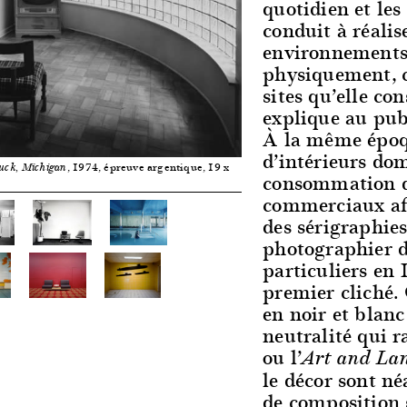
quotidien et les
conduit à réalis
environnements 
physiquement, 
sites qu’elle con
explique au publ
À la même époqu
d’intérieurs dom
, 1974, épreuve argentique, 19 x
uck, Michigan
consommation d
commerciaux afi
des sérigraphies
photographier d
particuliers en 1
premier cliché.
en noir et blanc
neutralité qui r
ou l’
Art and La
le décor sont n
de composition 