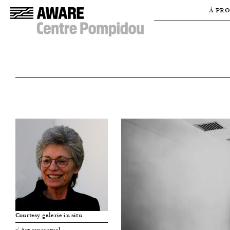
À PR
Courtesy galerie in situ
√ Art conceptuel