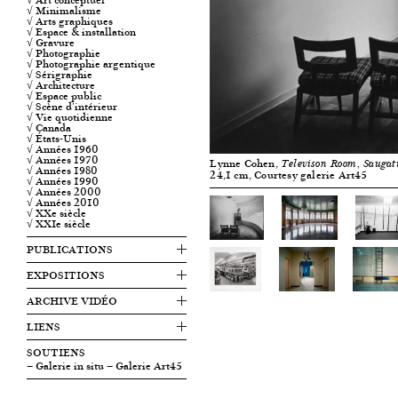
√ Minimalisme
√ Arts graphiques
√ Espace & installation
√ Gravure
√ Photographie
√ Photographie argentique
√ Sérigraphie
√ Architecture
√ Espace public
√ Scène d'intérieur
√ Vie quotidienne
√ Canada
√ États-Unis
√ Années 1960
√ Années 1970
Lynne Cohen,
Televison Room, Saugat
√ Années 1980
24,1 cm, Courtesy galerie Art45
√ Années 1990
√ Années 2000
√ Années 2010
√ XXe siècle
√ XXIe siècle
PUBLICATIONS
EXPOSITIONS
ARCHIVE VIDÉO
LIENS
SOUTIENS
— Galerie in situ — Galerie Art45