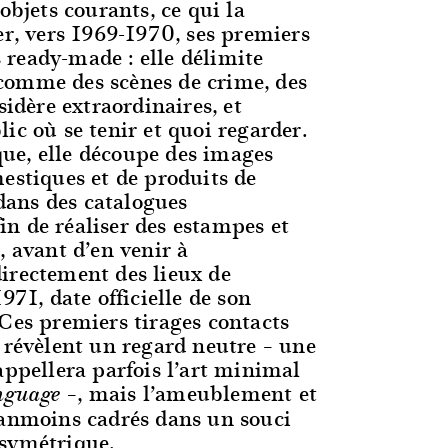
 objets courants, ce qui la
er, vers 1969-1970, ses premiers
ready-made : elle délimite
comme des scènes de crime, des
sidère extraordinaires, et
ic où se tenir et quoi regarder.
e, elle découpe des images
estiques et de produits de
ans des catalogues
n de réaliser des estampes et
, avant d’en venir à
irectement des lieux de
971, date officielle de son
 Ces premiers tirages contacts
 révèlent un regard neutre – une
appellera parfois l’art minimal
–, mais l’ameublement et
nguage
éanmoins cadrés dans un souci
symétrique.