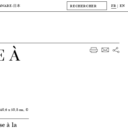
AWARE
FR
EN
-日本
 À
 40,6 x 50,8 cm, ©
se à la