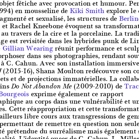
l’objet fétiche avec provocation et humour. P
994) en mousseline de
Kiki Smith
explore le 
agmenté et sexualisé, les structures de
Berlin
e
et Rachel Kneebone évoquent sa transformat
 au travers de la cire et la porcelaine. La trad
ge est revisitée dans les hybrides punk de Li
e
Gillian Wearing
réunit performance et scul
rphoser dans ses photographies, rendant sou
 C. Cahun. Avec son installation immersiv
(2015-16), Shana Moulton redécouvre son co
J
jets et de projections immatérielles. La collab
ains
(2009-2010) de
Trac
Do Not Abandon Me
Bourgeois
exprime également ce rapport
aphique au corps dans une vulnérabilité et un
s. Cette réappropriation et cette transforma
’ailleurs libre cours aux transgressions de gen
 permettant de remettre en question non seul
té prétendue du surréalisme mais également 
alité. L’identité queer de C. Cahun, L. Mille