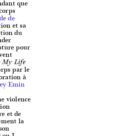
endant que
corps
de de
ion et sa
ition du
nder
pture pour
vent
e
My Life
rps par le
oration à
ey Emin
e violence
tion
re et de
ement la
son
r ou L.