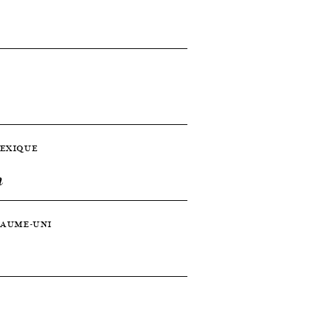
 MEXIQUE
n
OYAUME-UNI