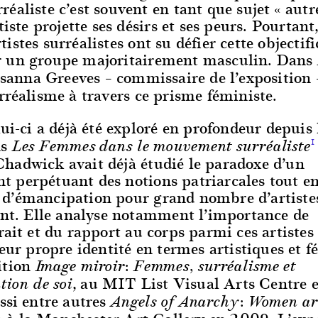
éaliste c’est souvent en tant que sujet « autr
tiste projette ses désirs et ses peurs. Pourtant,
istes surréalistes ont su défier cette objectif
 un groupe majoritairement masculin. Dans
usanna Greeves – commissaire de l’exposition 
rréalisme à travers ce prisme féministe.
lui-ci a déjà été exploré en profondeur depuis
ns
1
Les Femmes dans le mouvement surréaliste
hadwick avait déjà étudié le paradoxe d’un
 perpétuant des notions patriarcales tout e
d’émancipation pour grand nombre d’artist
ant. Elle analyse notamment l’importance de
rait et du rapport au corps parmi ces artistes 
leur propre identité en termes artistiques et f
ition
Image miroir: Femmes, surréalisme et
, au MIT List Visual Arts Centre 
tion de soi
ssi entre autres
Angels of Anarchy: Women ar