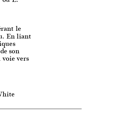
rant le
. En liant
tiques
 de son
 voie vers
White