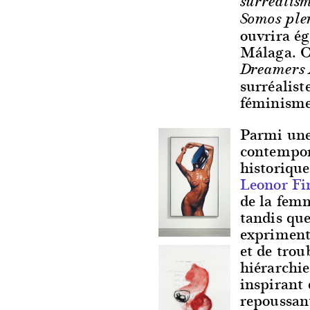
surrealis
Somos plen
ouvrira é
Málaga. Ce
Dreamers
surréalist
féminisme,
Parmi une 
contempora
historique
Leonor Fi
de la femm
tandis qu
expriment 
et de trou
hiérarchi
inspirant 
repoussa