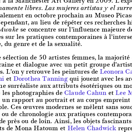
à la Manchester Art Gallery en 2009. L’exp
m
amente libres. Las mujeres artistas y el surr
galement en octobre prochain au Museo Picas
pendant, au lieu de répéter ces recherches hi
se concentre sur l’influence majeure 
 Awake
es sur les pratiques contemporaines à l’inters
 du genre et de la sexualité.
sélection de 50 artistes femmes, la majorité 
ine et dialogue avec un petit groupe d’artis
s. L’on y retrouve les peintures de
Leonora C
ni
et
Dorothea Tanning
qui jouent avec les a
e surréaliste aux attributs ésotériques ou m
e les photographies de
Claude Cahun
et
Lee M
un rapport au portrait et au corps empreint 
ble. Ces œuvres modernes se mêlent sans souc
e ou de chronologie aux pratiques contempora
de près ou de loin. Ainsi, les objets fascinants
nts de Mona Hatoum et
Helen Chadwick
repr