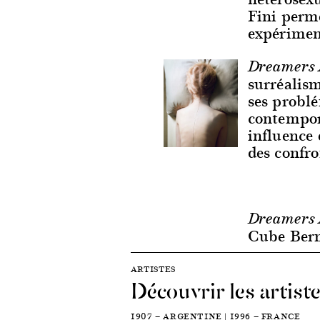
Fini perme
expérimen
Dreamers
surréalis
ses problé
contempora
influence 
des confro
Dreamers
Cube Ber
ARTISTES
Découvrir les artist
1907 — ARGENTINE | 1996 — FRANCE