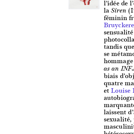
l’idée de 
la
(1
Siren
féminin fr
Bruycker
sensualité
photocolla
tandis qu
se métamo
hommage à
as an INF
biais d’ob
quatre m
et
Louise 
autobiogr
marquante
laissent d
sexualité,
masculini
hétérosexu