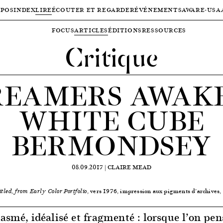
OPOS
INDEX
LIRE
ÉCOUTER ET REGARDER
ÉVÉNEMENTS
AWARE-USA
FOCUS
ARTICLES
ÉDITIONS
RESSOURCES
Critique
REAMERS AWAKE
WHITE CUBE
BERMONDSEY
08.09.2017 |
CLAIRE MEAD
, vers 1976, impression aux pigments d’archives,
itled, from Early Color Portfolio
asmé, idéalisé et fragmenté : lorsque l’on pen