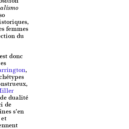
osition
ealismo
so
storiques,
des femmes
ection du
est donc
tes
arrington
,
rchétypes
onstrueux,
iller
de dualité
i de
ines s’en
 et
ennent