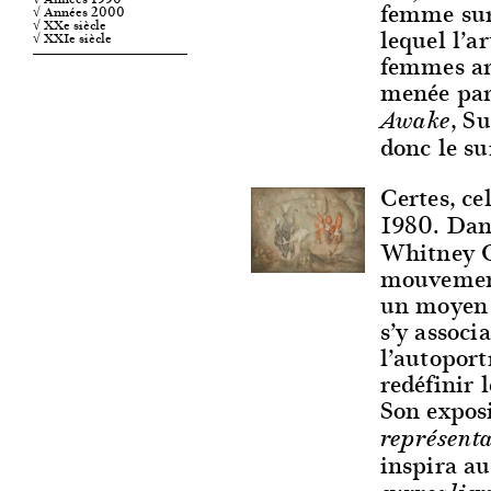
femme surr
√ Années 2000
√ XXe siècle
lequel l’ar
√ XXIe siècle
femmes art
menée par
, S
Awake
donc le su
Certes, ce
1980. Da
Whitney C
mouvement
un moyen 
s’y associ
l’autoport
redéfinir 
Son expos
représenta
inspira au