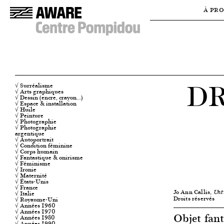
À PR
D
√ Surréalisme
√ Arts graphiques
√ Dessin (encre, crayon…)
√ Espace & installation
√ Huile
√ Peinture
√ Photographie
√ Photographie
argentique
√ Autoportrait
√ Condition féminine
√ Corps humain
√ Fantastique & onirisme
√ Féminisme
√ Ironie
√ Maternité
√ États-Unis
√ France
Jo Ann Callis,
√ Italie
Unt
Droits réservés
√ Royaume-Uni
√ Années 1960
√ Années 1970
Objet fant
√ Années 1980
√ Années 1990