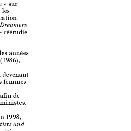
e » sur
 les
ication
Dreamers
– réétudie
 les années
(1986),
n devenant
es femmes
afin de
éministes.
en 1998,
tists and