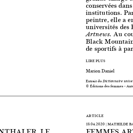
conservées dan
institutions. Pa
peintre, elle a 
universités des 
. Au cou
Artnews
Black Mountain 
de sportifs à pa
LIRE PLUS
Marion Daniel
Extrait du
Dictionnaire unive
© Éditions des femmes – Ant
ARTICLE
18.04.2020 | MATHILDE 
NTHALER, LE
FEMMES ART