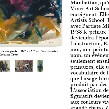
Manhattan, qu’e
Vinci Art School
enseignent. Ell
Artists School.
avec l’artiste M
1938 le peintre
deviendra l’épo
l’abstraction, E
moi, une peintu
uile sur papier, 38,1 x 45,1 cm, Smithsonian
nom, un événeme
Kooning Trust
seulement ensui
peintures, elle u
vocabulaire de l
que l’usage libr
produit par des
L’association de
figuratifs devie
aux couleurs viv
grande charge é