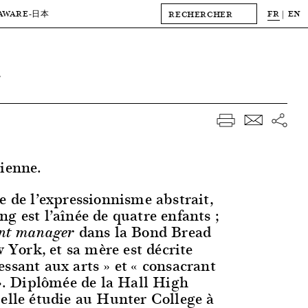
AWARE
FR
EN
-日本
nienne.
e de l’expressionnisme abstrait,
g est l’aînée de quatre enfants ;
dans la Bond Bread
nt manager
ork, et sa mère est décrite
ssant aux arts » et « consacrant
 ». Diplômée de la Hall High
 elle étudie au Hunter College à