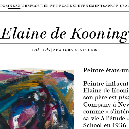
OPOS
INDEX
LIRE
ÉCOUTER ET REGARDER
ÉVÉNEMENTS
AWARE-USA
Elaine de Kooning
1918
—
1989
|
NEW YORK, ÉTATS-UNIS
Peintre états-u
Peintre influent
Elaine de Koonin
son père est
pla
Company à New Y
comme « s’intére
sa vie à l’étude
School en 1936,