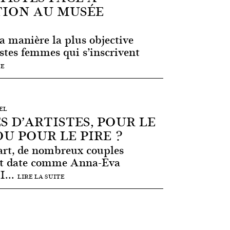
TION AU MUSÉE
la manière la plus objective
tistes femmes qui s’inscrivent
TE
SEL
S D’ARTISTES, POUR LE
U POUR LE PIRE ?
’art, de nombreux couples
fait date comme Anna-Eva
1...
LIRE LA SUITE