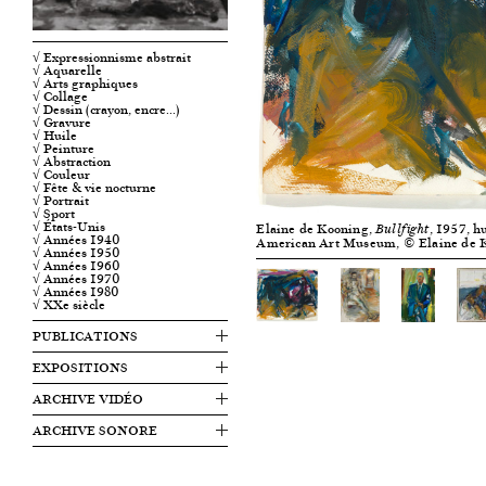
√ Expressionnisme abstrait
√ Aquarelle
√ Arts graphiques
√ Collage
√ Dessin (crayon, encre…)
√ Gravure
√ Huile
√ Peinture
√ Abstraction
√ Couleur
√ Fête & vie nocturne
√ Portrait
√ Sport
√ États-Unis
Elaine de Kooning,
, 1957, h
Bullfight
√ Années 1940
American Art Museum, © Elaine de 
√ Années 1950
√ Années 1960
√ Années 1970
√ Années 1980
√ XXe siècle
PUBLICATIONS
EXPOSITIONS
ARCHIVE VIDÉO
ARCHIVE SONORE