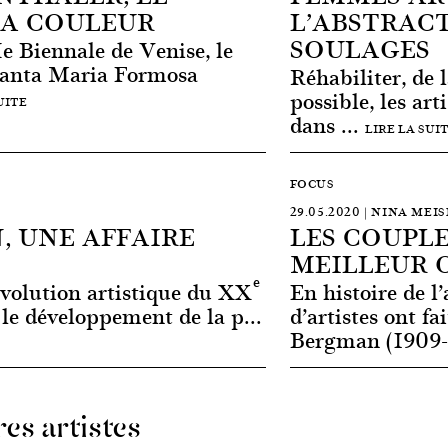
LA COULEUR
L’ABSTRAC
SOULAGES
e Biennale de Venise, le
Santa Maria Formosa
Réhabiliter, de 
possible, les ar
UITE
dans ...
LIRE LA SUI
FOCUS
29.05.2020 | NINA MEI
, UNE AFFAIRE
LES COUPLE
MEILLEUR O
e
révolution artistique du XX
En histoire de l
 le développement de la p...
d’artistes ont 
Bergman (1909-
es artistes