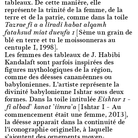
tableaux. De cette manière, elle
représente la trinité de la femme, de la
terre et de la patrie, comme dans la toile
Tazrae fi a a liradi habat alqamh
[Sème un grain de
fatahsud miat dueufa 1
blé en terre et tu le moissonneras au
centuple 1, 1998].
Les femmes des tableaux de J. Habibi
Kandalaft sont parfois inspirées des
figures mythologiques de la région,
comme des déesses cananéennes ou
babyloniennes. L’artiste représente la
divinité babylonienne Ishtar sous deux
formes. Dans la toile intitulée
Eishtar 1 –
[Ishtar 1 – Au
fi albad’ kanat ’iimra’a
commencement était une femme, 2013],
la déesse apparaît dans la continuité de
l’iconographie originelle, à laquelle
s’ajoutent des ornements moyen-