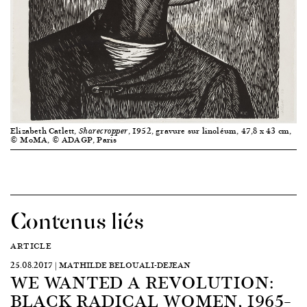
Elizabeth Catlett,
, 1952, gravure sur linoléum, 47,8 x 43 cm,
Sharecropper
© MoMA, © ADAGP, Paris
Contenus liés
ARTICLE
25.08.2017 | MATHILDE BELOUALI-DEJEAN
WE WANTED A REVOLUTION:
BLACK RADICAL WOMEN, 1965–