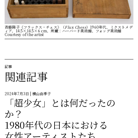
斉藤陽子《フラックス・チェス》（
Flux Chess
）1960年代、ミクストメデ
ィア、14.5×14.5×6 cm、所蔵：ハーバード美術館、フォッグ美術館
Courtesy of the artist
記事
関連記事
2024年7月3日
| 横山由季子
「超少女」とは何だったの
か？
1980年代の日本における
女性アーティストたち