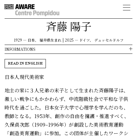
斉藤 陽子
1929
—
日本、 福井県生まれ
|
2025
—
ドイツ、 デュッセルドルフ
INFORMATIONS
READ IN ENGLISH
日本人現代美術家
地主の家に３人兄弟の末子として生まれた斉藤陽子は、
激しい戦争にもかかわらず、中流階級社会で平和な子供
時代を過ごした。日本女子大学で心理学を学んだのち、
教師となる。1953年、創作の自由を擁護・推進すべく、
久保貞次郎（1909–1996年）が創設した美術教育運動
「創造美育運動」に参加。この団体が主催したワークシ