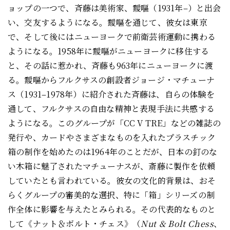
ョップの一つで、斉藤は美術家、靉嘔（1931年–）と出会
い、交友するようになる。靉嘔を通じて、彼女は東京
で、そして後にはニューヨークで前衛芸術運動に携わる
ようになる。1958年に靉嘔がニューヨークに移住する
と、その話に惹かれ、斉藤も963年にニューヨークに渡
る。靉嘔からフルクサスの創設者ジョージ・マチューナ
ス（1931–1978年）に紹介された斉藤は、自らの体験を
通して、フルクサスの自由な精神と表現手法に共感する
ようになる。このグループが「CC V TRE」などの雑誌の
発行や、カードやさまざまなものを入れたプラスチック
箱の制作を始めたのは1964年のことだが、日本の釘のな
い木箱に魅了されたマチューナスが、斎藤に製作を依頼
していたとも言われている。彼女の文化的背景は、おそ
らくグループの審美的な選択、特に「箱」シリーズの制
作全体に影響を与えたとみられる。その代表的なものと
して《ナット＆ボルト・チェス》（
Nut & Bolt Chess
、