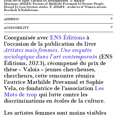
From left to right: Chemin du Montparnasse, © Margot
Montigny/AWARE; Portrait of Mathilde Provansal by Picture People;
Design by Lisa Sturacci studio, © AWARE : Archives of Women Artists,
Research & Exhibitions
ADDRESS
ACCESSIBILITY
Coorganisée avec
ENS Éditions
à
l’occasion de la publication du livre
Artistes mais femmes. Une enquête
(ENS
sociologique dans l’art contemporain
Éditions, 2023), récompensé du prix de
thèse « Valois » jeunes chercheuses,
chercheurs, cette rencontre réunira
l’autrice Mathilde Provansal et Sophie
Vela, co-fondatrice de l’association
Les
Mots de trop
qui lutte contre les
discriminations en écoles de la culture.
Les artistes femmes sont moins visibles