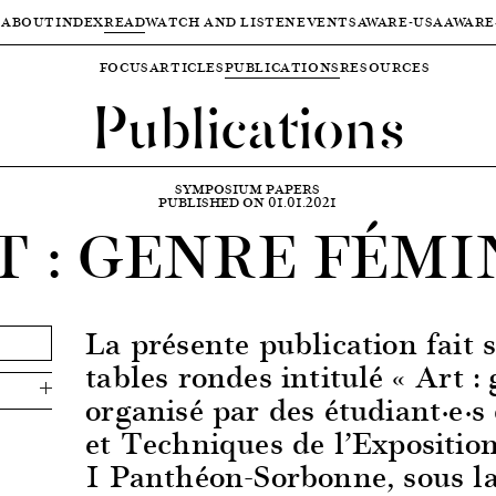
ABOUT
INDEX
READ
WATCH AND LISTEN
EVENTS
AWARE-USA
AWARE
FOCUS
ARTICLES
PUBLICATIONS
RESOURCES
Publications
SYMPOSIUM PAPERS
PUBLISHED ON 01.01.2021
T : GENRE FÉMI
La présente publication fait s
tables rondes intitulé « Art :
organisé par des étudiant·e·s
et Techniques de l’Exposition
1 Panthéon-Sorbonne, sous la