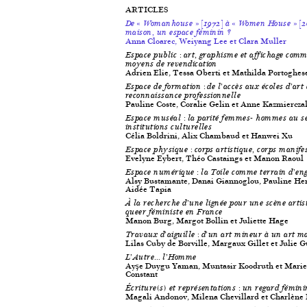
ARTICLES
De « Womanhouse » [1972] à « Women House » [2
maison, un espace féminin ?
Anna Cloarec, Weiyang Lee et Clara Muller
Espace public : art, graphisme et affichage com
moyens de revendication
Adrien Elie, Tessa Oberti et Mathilda Portoghes
Espace de formation : de l’accès aux écoles d’art 
reconnaissance professionnelle
Pauline Coste, Coralie Gelin et Anne Kazmiercza
Espace muséal : la parité femmes- hommes au se
institutions culturelles
Célia Boldrini, Alix Chambaud et Hanwei Xu
Espace physique : corps artistique, corps manife
Evelyne Eybert, Théo Castaings et Manon Raoul
Espace numérique : la Toile comme terrain d’e
Alsy Bustamante, Danai Giannoglou, Pauline Her
Aidée Tapia
À la recherche d’une lignée pour une scène artis
queer féministe en France
Manon Burg, Margot Bollin et Juliette Hage
Travaux d’aiguille : d’un art mineur à un art m
Lilas Cuby de Borville, Margaux Gillet et Julie 
L’Autre… l’Homme
Ayşe Duygu Yaman, Muntasir Koodruth et Marie
Constant
Écriture(s) et représentations : un regard fémini
Magali Andonov, Milena Chevillard et Charlène 