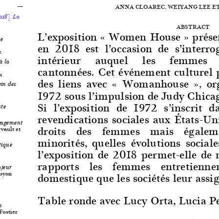
ANNA CLOAREC, WEIYANG LEE E
018]. La
ABSTRACT
L’exposition « Women House » prése
me
en 2018 est l’occasion de s’interr
e
intérieur auquel les femmes s
à la
cantonnées. Cet événement culturel 
k
des liens avec « Womanhouse »
or
,
in des
1972 sous l’impulsion de Judy Chica
Si l’exposition de 1972 s’inscrit 
ste
revendications sociales aux États-Un
ngagement
droits des femmes mais égalem
vault et
minorités, quelles évolutions sociale
tique
l’exposition de 2018 permet-elle de
rapports les femmes entretiennen
ajeur
Guyon
domestique que les sociétés leur assi
Table ronde avec Lucy Orta, Lucia Pe
n
Fustier