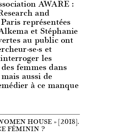
association AWARE :
Research and
 Paris représentées
Alkema et Stéphanie
ertes au public ont
ercheur·se·s et
’interroger les
n des femmes dans
t mais aussi de
remédier à ce manque
WOMEN HOUSE » [2018].
CE FÉMININ ?