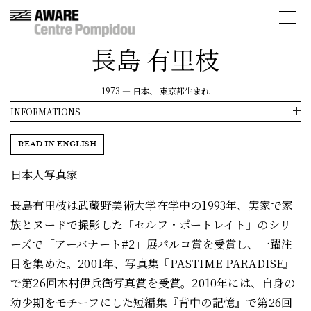
長島 有里枝
1973
—
日本、 東京都生まれ
INFORMATIONS
READ IN ENGLISH
日本人写真家
長島有里枝は武蔵野美術大学在学中の1993年、実家で家
族とヌードで撮影した「セルフ・ポートレイト」のシリ
ーズで「アーバナート#2」展パルコ賞を受賞し、一躍注
目を集めた。2001年、写真集『PASTIME PARADISE』
で第26回木村伊兵衛写真賞を受賞。2010年には、自身の
幼少期をモチーフにした短編集『背中の記憶』で第26回