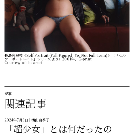
長島有里枝《Self Portrait (Full-Figured, Yet Not Full-Term)》（「セル
フ・ポートレイト」シリーズより）2001年、C-print
Courtesy of the artist
記事
関連記事
2024年7月3日
| 横山由季子
「超少女」とは何だったの