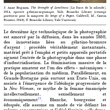
3. Anne Brigman,
[La Force de la solitude],
The Strenght of Loneliness
1914, épreuve gélatino-argentique, Yale, Beinecke Library (retirage
postérieur pour la maquette de
, Caldwell, Id., Caxton
Songs of a Pagan
Printers, 1949), © Beinecke Library, Yale University.
Le deuxième âge technologique de la photographie
est amorcé par la diffusion, dans les années 1880,
des innovations liées au gélatino-bromure
d’argent : procédés véritablement instantanés,
matériel prêt à l’emploi et petits appareils portatifs
signent l’entrée de la photographie dans une phase
d’industrialisation. La féminisation massive de la
pratique amateur est l’un des effets « mécaniques »
de la popularisation du médium. Parallèlement, en
Grande-Bretagne puis surtout aux États-Unis, on
assiste à l’émergence de l’idéologie progressiste de
la
, ce mythe de la femme émancipée
New Woman
intellectuellement, sexuellement et
économiquement
. Blanche, bourgeoise et
23
éduquée, elle assume un mode de vie défiant les
valeurs conservatrices et l’idéal féminin : elle fume,