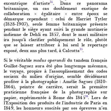
excentrique d’artiste
. Dans ce panorama
14
britannique, un cas doublement exotique de
collaboration « égalitaire » entre époux se
démarque cependant : celui de Harriet Tytler
(1828–1907), seule femme britannique présente
pendant le siège ayant suivi la grande mutinerie
indienne de Dehli en 1857, dont le mari militaire
ira jusqu’à clarifier publiquement le rôle, plutôt
que se laisser attribuer à lui seul le reportage
exposé, deux ans plus tard, à Calcutta
.
15
Si le véritable
du tandem français
modus operandi
Guillot-Saguez aura été plus longtemps méconnu,
le voyage, propice à l’assouplissement des codes
sociaux du milieu d’origine, semble décidément
profiter à la photographie : Amélie Saguez (1810–
1864), peintre de carrière, serait la première
praticienne française de la photographie sur
papier, expérimentée à Rome dès 1845
. Lors de
16
l’Exposition des produits de l’industrie de Paris en
1849, les honneurs suscités par ses épreuves n’en