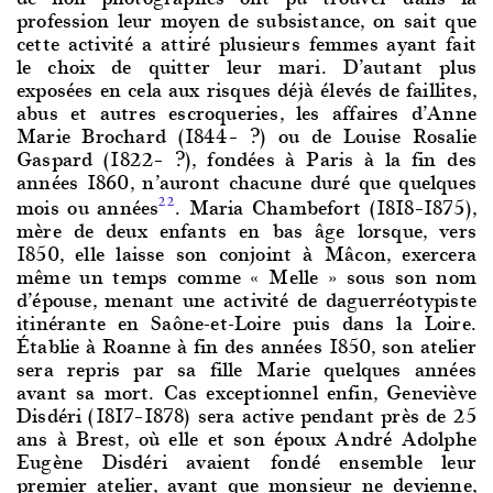
profession leur moyen de subsistance, on sait que
cette activité a attiré plusieurs femmes ayant fait
le choix de quitter leur mari. D’autant plus
exposées en cela aux risques déjà élevés de faillites,
abus et autres escroqueries, les affaires d’Anne
Marie Brochard (1844– ?) ou de Louise Rosalie
Gaspard (1822– ?), fondées à Paris à la fin des
années 1860, n’auront chacune duré que quelques
mois ou années
. Maria Chambefort (1818–1875),
22
mère de deux enfants en bas âge lorsque, vers
1850, elle laisse son conjoint à Mâcon, exercera
même un temps comme « Melle » sous son nom
d’épouse, menant une activité de daguerréotypiste
itinérante en Saône-et-Loire puis dans la Loire.
Établie à Roanne à fin des années 1850, son atelier
sera repris par sa fille Marie quelques années
avant sa mort. Cas exceptionnel enfin, Geneviève
Disdéri (1817–1878) sera active pendant près de 25
ans à Brest, où elle et son époux André Adolphe
Eugène Disdéri avaient fondé ensemble leur
premier atelier, avant que monsieur ne devienne,