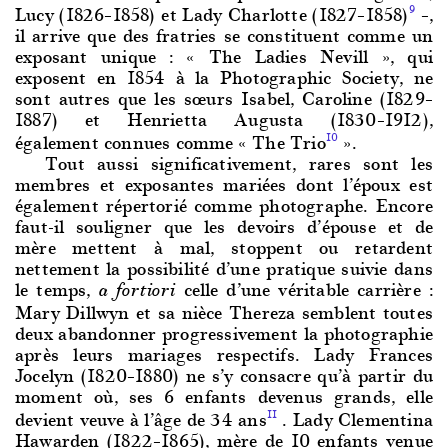
Lucy (1826–1858) et Lady Charlotte (1827–1858)
–,
9
il arrive que des fratries se constituent comme un
exposant unique : « The Ladies Nevill », qui
exposent en 1854 à la Photographic Society, ne
sont autres que les sœurs Isabel, Caroline (1829–
1887) et Henrietta Augusta (1830–1912),
également connues comme « The Trio
».
10
Tout au
ssi significativement, rares sont les
membres et exposantes mariées dont l’époux est
également répertorié comme photographe. Encore
faut-il souligner que les devoirs d’épouse et de
mère mettent à mal, stoppent ou retardent
nettement la possibilité d’une pratique suivie dans
le temps,
celle d’une véritable carrière :
a fortiori
Mary Dillwyn et sa nièce Thereza semblent toutes
deux abandonner progressivement la photographie
après leurs mariages respectifs. Lady Frances
Jocelyn (1820–1880) ne s’y consacre qu’à partir du
moment où, ses 6 enfants devenus grands, elle
devient veuve à l’âge de 34 ans
. Lady Clementina
11
Hawarden (1822–1865), mère de 10 enfants venue