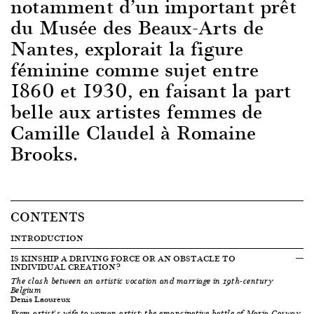
notamment d’un important prêt
du Musée des Beaux-Arts de
Nantes, explorait la figure
féminine comme sujet entre
1860 et 1930, en faisant la part
belle aux artistes femmes de
Camille Claudel à Romaine
Brooks.
CONTENTS
INTRODUCTION
IS KINSHIP A DRIVING FORCE OR AN OBSTACLE TO
INDIVIDUAL CREATION?
The clash between an artistic vocation and marriage in 19th-century
Belgium
Denis Laoureux
From artist’s wife to woman artist: the emancipative battle of Maria Cosway