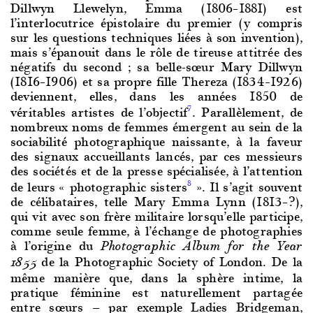
Dillwyn Llewelyn, Emma (1806–1881) est
l’interlocutrice épistolaire du premier (y compris
sur les questions techniques liées à son invention),
mais s’épanouit dans le rôle de tireuse attitrée des
négatifs du second ; sa belle-sœur Mary Dillwyn
(1816–1906) et sa propre fille Thereza (1834–1926)
deviennent, elles, dans les années 1850 de
véritables artistes de l’objectif
. Parallèlement, de
7
nombreux noms de femmes émergent au sein de la
sociabilité photographique naissante, à la faveur
des signaux accueillants lancés, par ces messieurs
des sociétés et de la presse spécialisée, à l’attention
de leurs « photographic sisters
». Il s’agit souvent
8
de célibataires, telle Mary Emma Lynn (1813–?),
qui vit avec son frère militaire lorsqu’elle participe,
comme seule femme, à l’échange de photographies
à l’origine du
Photographic Album for the Year
de la Photographic Society of London. De la
1855
même manière que, dans la sphère intime, la
pratique féminine est naturellement partagée
entre sœurs — par exemple Ladies Bridgeman,