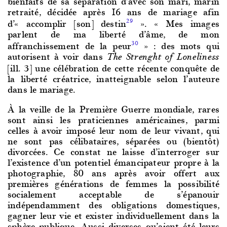
bienfaits de sa séparation d’avec son mari, marin
retraité, décidée après 16 ans de mariage afin
d’« accomplir [son] destin
». « Mes images
29
parlent de ma liberté d’âme, de mon
affranchissement de la peur
» : des mots qui
30
autorisent à voir dans
The Strenght of Loneliness
[ill. 3] une célébration de cette récente conquête de
la liberté créatrice, inatteignable selon l’auteure
dans le mariage.
À la veille de la Première Guerre mondiale, rares
sont ainsi les praticiennes américaines, parmi
celles à avoir imposé leur nom de leur vivant, qui
ne sont pas célibataires, séparées ou (bientôt)
divorcées. Ce constat ne laisse d’interroger sur
l’existence d’un potentiel émancipateur propre à la
photographie, 80 ans après avoir offert aux
premières générations de femmes la possibilité
socialement acceptable de s’épanouir
indépendamment des obligations domestiques,
gagner leur vie et exister individuellement dans la
sphère publique. Aussi diverses qu’aient été leurs