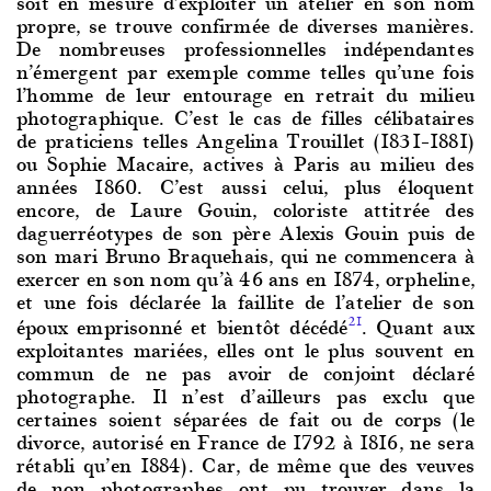
soit en mesure d’exploiter un atelier en son nom
propre, se trouve confirmée de diverses manières.
De nombreuses professionnelles indépendantes
n’émergent par exemple comme telles qu’une fois
l’homme de leur entourage en retrait du milieu
photographique. C’est le cas de filles célibataires
de praticiens telles Angelina Trouillet (1831–1881)
ou Sophie Macaire, actives à Paris au milieu des
années 1860. C’est aussi celui, plus éloquent
encore, de Laure Gouin, coloriste attitrée des
daguerréotypes de son père Alexis Gouin puis de
son mari Bruno Braquehais, qui ne commencera à
exercer en son nom qu’à 46 ans en 1874, orpheline,
et une fois déclarée la faillite de l’atelier de son
époux emprisonné et bientôt décédé
. Quant aux
21
exploitantes mariées, elles ont le plus souvent en
commun de ne pas avoir de conjoint déclaré
photographe. Il n’est d’ailleurs pas exclu que
certaines soient séparées de fait ou de corps (le
divorce, autorisé en France de 1792 à 1816, ne sera
rétabli qu’en 1884). Car, de même que des veuves
de non photographes ont pu trouver dans la