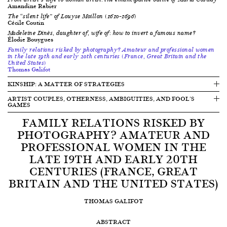
Amandine Rabier
The “silent life” of Louyse Moillon (1610–1696)
Cécile Coutin
Madeleine Dinès, daughter of, wife of: how to invert a famous name?
Élodie Bouygues
Family relations risked by photography? Amateur and professional women
in the late 19th and early 20th centuries (France, Great Britain and the
United States)
Thomas Galifot
KINSHIP: A MATTER OF STRATEGIES
ARTIST COUPLES, OTHERNESS, AMBIGUITIES, AND FOOL’S
GAMES
FAMILY RELATIONS RISKED BY
PHOTOGRAPHY? AMATEUR AND
PROFESSIONAL WOMEN IN THE
LATE 19TH AND EARLY 20TH
CENTURIES (FRANCE, GREAT
BRITAIN AND THE UNITED STATES)
THOMAS GALIFOT
ABSTRACT