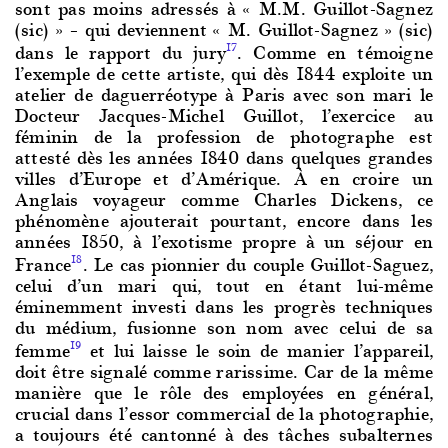
sont pas moins adressés à « M.M. Guillot-Sagnez
(sic) » – qui deviennent « M. Guillot-Sagnez » (sic)
dans le rapport du jury
. Comme en témoigne
17
l’exemple de cette artiste, qui dès 1844 exploite un
atelier de daguerréotype à Paris avec son mari le
Docteur Jacques-Michel Guillot, l’exercice au
féminin de la profession de photographe est
attesté dès les années 1840 dans quelques grandes
villes d’Europe et d’Amérique. À en croire un
Anglais voyageur comme Charles Dickens, ce
phénomène ajouterait pourtant, encore dans les
années 1850, à l’exotisme propre à un séjour en
France
. Le cas pionnier du couple Guillot-Saguez,
18
celui d’un mari qui, tout en étant lui-même
éminemment investi dans les progrès techniques
du médium, fusionne son nom avec celui de sa
femme
et lui laisse le soin de manier l’appareil,
19
doit être signalé comme rarissime. Car de la même
manière que le rôle des employées en général,
crucial dans l’essor commercial de la photographie,
a toujours été cantonné à des tâches subalternes