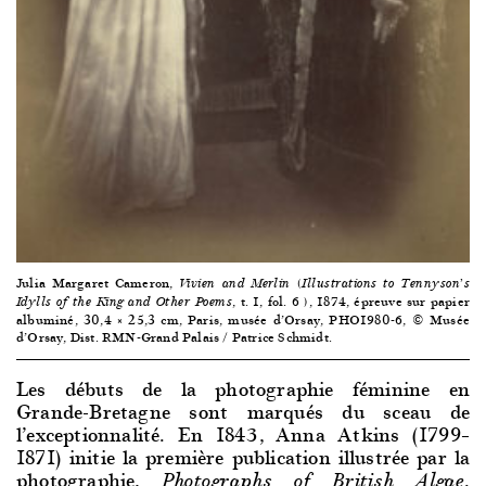
Julia Margaret Cameron,
Vivien and Merlin (Illustrations to Tennyson’s
, t. 1, fol. 6
, 1874, épreuve sur papier
Idylls of the King and Other Poems
)
albuminé, 30,4 × 25,3 cm, Paris, musée d’Orsay, PHO1980-6, © Musée
d’Orsay, Dist. RMN-Grand Palais / Patrice Schmidt.
Les débuts de la photographie féminine en
Grande-Bretagne sont marqués du sceau de
l’exceptionnalité. En 1843, Anna Atkins (1799–
1871) initie la première publication illustrée par la
photographie,
.
Photographs of British Algae