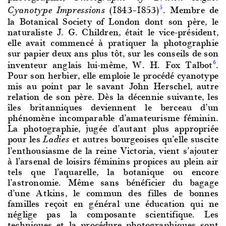
(1843–1853)
. Membre de
5
Cyanotype Impressions
la Botanical Society of London dont son père, le
naturaliste J. G. Children, était le vice-président,
elle avait commencé à pratiquer la photographie
sur papier deux ans plus tôt, sur les conseils de son
inventeur anglais lui-même, W. H. Fox Talbot
.
6
Pour son herbier, elle emploie le procédé cyanotype
mis au point par le savant John Herschel, autre
relation de son père. Dès la décennie suivante, les
îles britanniques deviennent le berceau d’un
phénomène incomparable d’amateurisme féminin.
La photographie, jugée d’autant plus appropriée
pour les
et autres bourgeoises qu’elle suscite
Ladies
l’enthousiasme de la reine Victoria, vient s’ajouter
à l’arsenal de loisirs féminins propices au plein air
tels que l’aquarelle, la botanique ou encore
l’astronomie. Même sans bénéficier du bagage
d’une Atkins, le commun des filles de bonnes
familles reçoit en général une éducation qui ne
néglige pas la composante scientifique. Les
techniques et la procédure photographiques sont