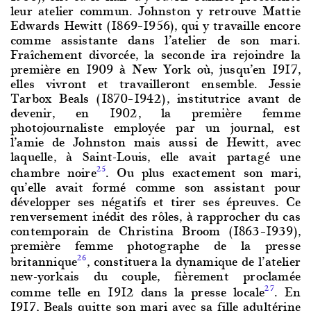
leur atelier commun. Johnston y retrouve Mattie
Edwards Hewitt (1869–1956), qui y travaille encore
comme assistante dans l’atelier de son mari.
Fraîchement divorcée, la seconde ira rejoindre la
première en 1909 à New York où, jusqu’en 1917,
elles vivront et travailleront ensemble. Jessie
Tarbox Beals (1870–1942), institutrice avant de
devenir, en 1902, la première femme
photojournaliste employée par un journal, est
l’amie de Johnston mais aussi de Hewitt, avec
laquelle, à Saint-Louis, elle avait partagé une
chambre noire
. Ou plus exactement son mari,
25
qu’elle avait formé comme son assistant pour
développer ses négatifs et tirer ses épreuves. Ce
renversement inédit des rôles, à rapprocher du cas
contemporain de Christina Broom (1863–1939),
première femme photographe de la presse
britannique
, constituera la dynamique de l’atelier
26
new-yorkais du couple, fièrement proclamée
comme telle en 1912 dans la presse locale
. En
27
1917, Beals quitte son mari avec sa fille adultérine