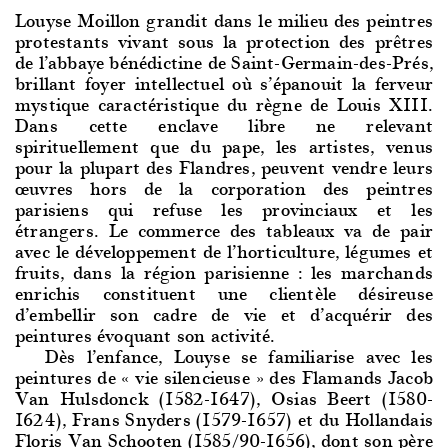
Louyse Moillon grandit dans le milieu des peintres
protestants vivant sous la protection des prêtres
de l’abbaye bénédictine de Saint-Germain-des-Prés,
brillant foyer intellectuel où s’épanouit la ferveur
mystique caractéristique du règne de Louis XIII.
Dans cette enclave libre ne relevant
spirituellement que du pape, les artistes, venus
pour la plupart des Flandres, peuvent vendre leurs
œuvres hors de la corporation des peintres
parisiens qui refuse les provinciaux et les
étrangers. Le commerce des tableaux va de pair
avec le développement de l’horticulture, légumes et
fruits, dans la région parisienne : les marchands
enrichis constituent une clientèle désireuse
d’embellir son cadre de vie et d’acquérir des
peintures évoquant son activité.
Dès l’enfan
ce, Louyse se familiarise avec les
peintures de « vie silencieuse » des Flamands Jacob
Van Hulsdonck (1582-1647), Osias Beert (1580-
1624), Frans Snyders (1579-1657) et du Hollandais
Floris Van Schooten (1585/90-1656), dont son père