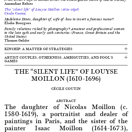
Amandine Rabier
The “silent life” of Louyse Moillon (1610–1696)
Cécile Coutin
Madeleine Dinès, daughter of, wife of: how to invert a famous name?
Élodie Bouygues
Family relations risked by photography? Amateur and professional women
in the late 19th and early 20th centuries (France, Great Britain and the
United States)
Thomas Galifot
KINSHIP: A MATTER OF STRATEGIES
ARTIST COUPLES, OTHERNESS, AMBIGUITIES, AND FOOL’S
GAMES
THE “SILENT LIFE” OF LOUYSE
MOILLON (1610–1696)
CÉCILE COUTIN
ABSTRACT
The daughter of Nicolas Moillon (c.
1580-1619), a portraitist and dealer of
paintings in Paris, and the sister of the
painter Isaac Moillon (1614-1673),