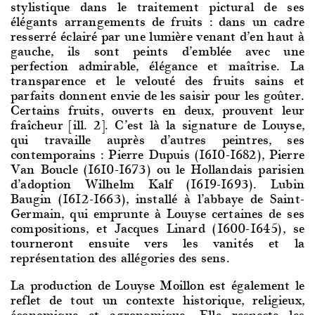
stylistique dans le traitement pictural de ses
élégants arrangements de fruits : dans un cadre
resserré éclairé par une lumière venant d’en haut à
gauche, ils sont peints d’emblée avec une
perfection admirable, élégance et maîtrise. La
transparence et le velouté des fruits sains et
parfaits donnent envie de les saisir pour les goûter.
Certains fruits, ouverts en deux, prouvent leur
fraîcheur [ill. 2]. C’est là la signature de Louyse,
qui travaille auprès d’autres peintres, ses
contemporains : Pierre Dupuis (1610-1682), Pierre
Van Boucle (1610-1673) ou le Hollandais parisien
d’adoption Wilhelm Kalf (1619-1693). Lubin
Baugin (1612-1663), installé à l’abbaye de Saint-
Germain, qui emprunte à Louyse certaines de ses
compositions, et Jacques Linard (1600-1645), se
tourneront ensuite vers les vanités et la
représentation des allégories des sens.
La production de Louyse Moillon est également le
reflet de tout un contexte historique, religieux,
économique et agronomique. Elle respecte les