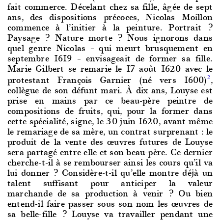
fait commerce. Décelant chez sa fille, âgée de sept
ans, des dispositions précoces, Nicolas Moillon
commence à l’initier à la peinture. Portrait ?
Paysage ? Nature morte ? Nous ignorons dans
quel genre Nicolas – qui meurt brusquement en
septembre 1619 – envisageait de former sa fille.
Marie Gilbert se remarie le 17 août 1620 avec le
protestant François Garnier (né vers 1600)
,
2
collègue de son défunt mari. À dix ans, Louyse est
prise en mains par ce beau-père peintre de
compositions de fruits, qui, pour la former dans
cette spécialité, signe, le 30 juin 1620, avant même
le remariage de sa mère, un contrat surprenant : le
produit de la vente des œuvres futures de Louyse
sera partagé entre elle et son beau-père. Ce dernier
cherche-t-il à se rembourser ainsi les cours qu’il va
lui donner ? Considère-t-il qu’elle montre déjà un
talent suffisant pour anticiper la valeur
marchande de sa production à venir ? Ou bien
entend-il faire passer sous son nom les œuvres de
sa belle-fille ? Louyse va travailler pendant une