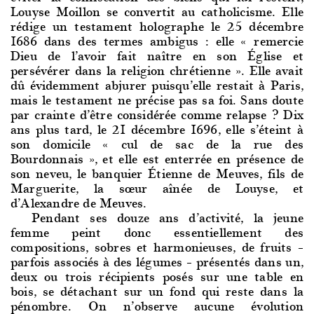
Louyse Moillon se convertit au catholicisme. Elle
rédige un testament holographe le 25 décembre
1686 dans des termes ambigus : elle « remercie
Dieu de l’avoir fait naître en son Église et
persévérer dans la religion chrétienne ». Elle avait
dû évidemment abjurer puisqu’elle restait à Paris,
mais le testament ne précise pas sa foi. Sans doute
par crainte d’être considérée comme relapse ? Dix
ans plus tard, le 21 décembre 1696, elle s’éteint à
son domicile « cul de sac de la rue des
Bourdonnais », et elle est enterrée en présence de
son neveu, le banquier Étienne de Meuves, fils de
Marguerite, la sœur aînée de Louyse, et
d’Alexandre de Meuves.
Pendant ses do
uze ans d’activité, la jeune
femme peint donc essentiellement des
compositions, sobres et harmonieuses, de fruits –
parfois associés à des légumes – présentés dans un,
deux ou trois récipients posés sur une table en
bois, se détachant sur un fond qui reste dans la
pénombre. On n’observe aucune évolution