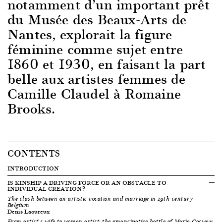
notamment d’un important prêt
du Musée des Beaux-Arts de
Nantes, explorait la figure
féminine comme sujet entre
1860 et 1930, en faisant la part
belle aux artistes femmes de
Camille Claudel à Romaine
Brooks.
CONTENTS
INTRODUCTION
IS KINSHIP A DRIVING FORCE OR AN OBSTACLE TO
INDIVIDUAL CREATION?
The clash between an artistic vocation and marriage in 19th-century
Belgium
Denis Laoureux
From artist’s wife to woman artist: the emancipative battle of Maria Cosway