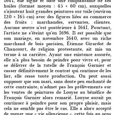
1641, elle signe et date une cinquantaine de ses
huiles (format moyen : 45 × 60 cm), auxquelles
s’ajoutent huit grandes peintures sur toile (environ
120 × 165 cm) avec des figures liées au commerce
des fruits : marchandes, servantes, clientes.
Aucune œuvre n’est postérieure à 1641. Pourtant,
l’artiste ne s’éteint qu’en 1696. Il est possible que
son mariage, en novembre 1640, avec un riche
marchand de bois parisien, Étienne Girardot de
Chancourt, de religion protestante, ait mis un
terme à sa carrière. Ayant une existence assurée,
elle n’a plus besoin de peindre pour vivre et, pour
se délivrer de la tutelle de François Garnier et
casser définitivement le contrat qui continue de les
lier, elle cesse toute production. On peut aussi
supposer que son mari, sans doute peu enchanté de
cette contrainte, n’admet pas les prélèvements sur
les ventes de peintures de Louyse au bénéfice de
François Garnier alors remarié. Louyse aurait pu
continuer à peindre pour son propre plaisir, mais
cela ne semble pas être le cas. Elle a alors accepté
de mener une « vie silencieuse », cette fois au sens