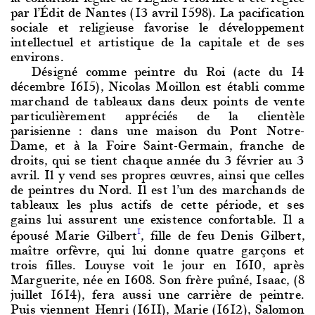
par l’Édit de Nantes (13 avril 1598). La pacification
sociale et religieuse favorise le développement
intellectuel et artistique de la capitale et de ses
environs.
Désigné comm
e peintre du Roi (acte du 14
décembre 1615), Nicolas Moillon est établi comme
marchand de tableaux dans deux points de vente
particulièrement appréciés de la clientèle
parisienne : dans une maison du Pont Notre-
Dame, et à la Foire Saint-Germain, franche de
droits, qui se tient chaque année du 3 février au 3
avril. Il y vend ses propres œuvres, ainsi que celles
de peintres du Nord. Il est l’un des marchands de
tableaux les plus actifs de cette période, et ses
gains lui assurent une existence confortable. Il a
épousé Marie Gilbert
, fille de feu Denis Gilbert,
1
maître orfèvre, qui lui donne quatre garçons et
trois filles. Louyse voit le jour en 1610, après
Marguerite, née en 1608. Son frère puîné, Isaac, (8
juillet 1614), fera aussi une carrière de peintre.
Puis viennent Henri (1611), Marie (1612), Salomon