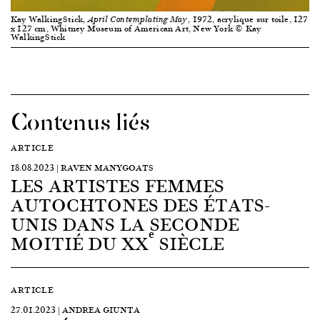
Kay WalkingStick,
1972, acrylique sur toile, 127
April Contemplating May,
x 127 cm, Whitney Museum of American Art, New York © Kay
WalkingStick
Contenus liés
ARTICLE
18.08.2023 | RAVEN MANYGOATS
LES ARTISTES FEMMES
AUTOCHTONES DES ÉTATS-
UNIS DANS LA SECONDE
e
MOITIÉ DU XX
SIÈCLE
ARTICLE
27.01.2023 | ANDREA GIUNTA