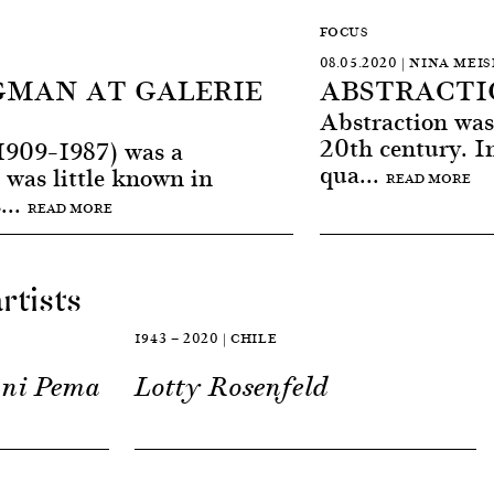
FOCUS
08.05.2020 | NINA MEI
GMAN AT GALERIE
ABSTRACTIO
Abstraction was 
20th century. I
909–1987) was a
qua...
 was little known in
READ MORE
...
READ MORE
rtists
1943 — 2020 | CHILE
Ani Pema
Lotty Rosenfeld