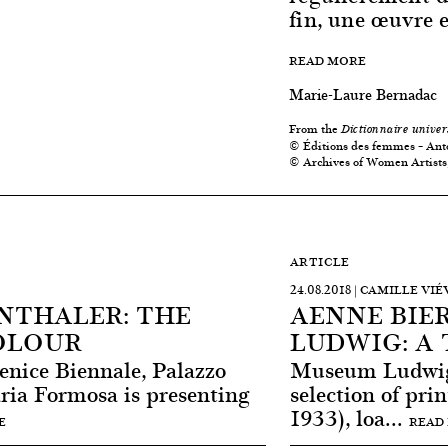
fin, une œuvre
READ MORE
Marie-Laure Bernadac
From the
Dictionnaire univer
© Éditions des femmes – Ant
© Archives of Women Artists,
ARTICLE
24.08.2018 | CAMILLE VIÉ
NTHALER: THE
AENNE BIE
OLOUR
LUDWIG: A
enice Biennale, Palazzo
Museum Ludwig 
ia Formosa is presenting
selection of pr
1933), loa...
E
READ