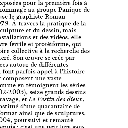
xposées pour la première fois à
n hommage au groupe Panique de
use le graphiste Roman
79. À travers la pratique de la
sculpture et du dessin, mais
stallations et des vidéos, elle
e fertile et protéiforme, qui
re collective à la recherche des
acré. Son œuvre se crée par
ces autour de différentes
font parfois appel à l’histoire
et composent une vaste
omme en témoignent les séries
2-2003), seize grands dessins
ravage, et
,
Le Festin des dieux
stitué d’une quarantaine de
format ainsi que de sculptures,
04, poursuivi et remanié
puis ; c’est une peinture sans