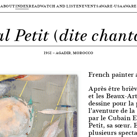
ABOUT
INDEX
READ
WATCH AND LISTEN
EVENTS
AWARE-USA
AWARE
 Petit (dite chant
1951
—
AGADIR, MOROCCO
French painter 
Après être briè
et les Beaux-Art
dessine pour la 
l’aventure de l
par le Cubain 
Petit, sa sœur. 
plusieurs specta