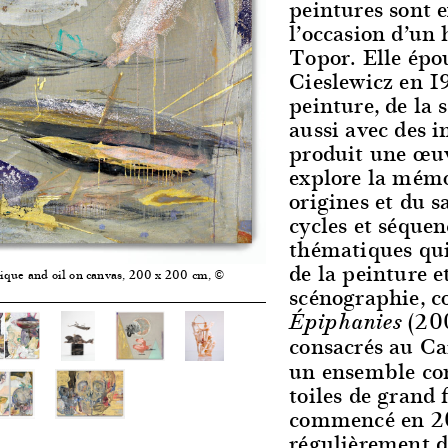
peintures sont e
l’occasion d’u
Topor. Elle épo
Cieslewicz en 19
peinture, de la 
aussi avec des in
produit une œuvr
explore la mémoi
origines et du s
cycles et séquen
thématiques qui 
de la peinture 
ique and oil on canvas, 200 x 200 cm, ©
scénographie, c
(200
Épiphanies
consacrés au Ca
un ensemble con
toiles de grand 
commencé en 20
régulièrement de