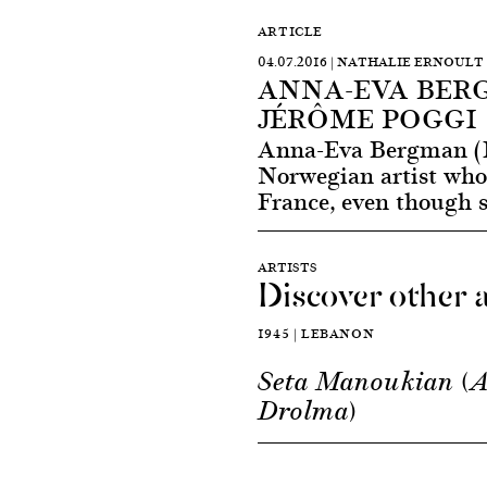
ARTICLE
04.07.2016 | NATHALIE ERNOULT
ANNA-EVA BER
JÉRÔME POGGI
Anna-Eva Bergman (1
Norwegian artist who
France, even though s
ARTISTS
Discover other a
1945 | LEBANON
Seta Manoukian (
Drolma)