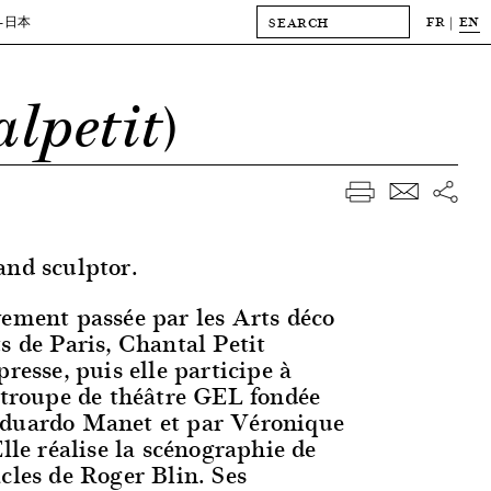
FR
EN
-日本
alpetit)
and sculptor.
vement passée par les Arts déco
s de Paris, Chantal Petit
presse, puis elle participe à
a troupe de théâtre GEL fondée
Eduardo Manet et par Véronique
Elle réalise la scénographie de
cles de Roger Blin. Ses