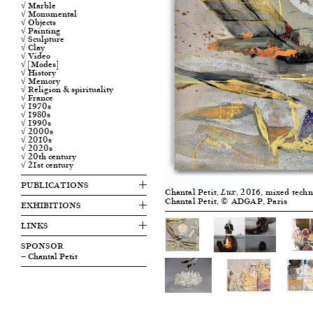
√ Marble
√ Monumental
√ Objects
√ Painting
√ Sculpture
√ Clay
√ Video
√ [Modes]
√ History
√ Memory
√ Religion & spirituality
√ France
√ 1970s
√ 1980s
√ 1990s
√ 2000s
√ 2010s
√ 2020s
√ 20th century
√ 21st century
PUBLICATIONS
Chantal Petit,
, 2016, mixed techn
Lux
Chantal Petit, © ADGAP, Paris
EXHIBITIONS
LINKS
SPONSOR
— Chantal Petit