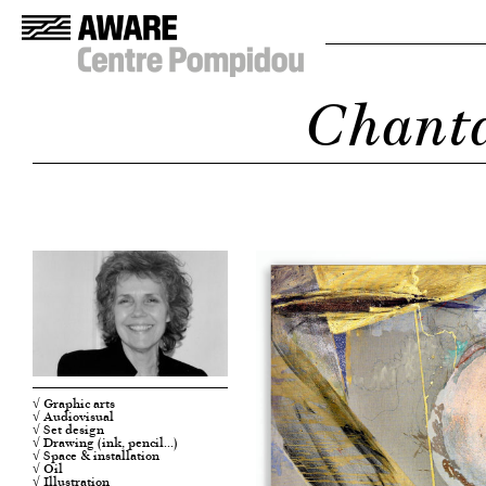
Chantal
√ Graphic arts
√ Audiovisual
√ Set design
√ Drawing (ink, pencil…)
√ Space & installation
√ Oil
√ Illustration