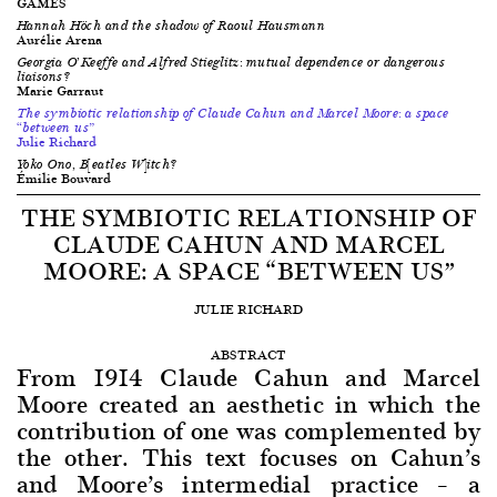
GAMES
Hannah Höch and the shadow of Raoul Hausmann
Aurélie Arena
Georgia O’Keeffe and Alfred Stieglitz: mutual dependence or dangerous
liaisons?
Marie Garraut
The symbiotic relationship of Claude Cahun and Marcel Moore: a space
“between us”
Julie Richard
Yoko Ono, B[eatles W]itch?
Émilie Bouvard
THE SYMBIOTIC RELATIONSHIP OF
CLAUDE CAHUN AND MARCEL
MOORE: A SPACE “BETWEEN US”
JULIE RICHARD
ABSTRACT
From 1914 Claude Cahun and Marcel
Moore created an aesthetic in which the
contribution of one was complemented by
the other. This text focuses on Cahun’s
and Moore’s intermedial practice – a