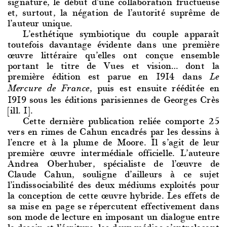
signature, le début d’une collaboration fructueuse
et, surtout, la négation de l’autorité suprême de
l’auteur unique.
L’esthétique symbi
otique du couple apparaît
toutefois davantage évidente dans une première
œuvre littéraire qu’elles ont conçue ensemble
portant le titre de Vues et vision… dont la
première édition est parue en 1914 dans
Le
, puis est ensuite rééditée en
Mercure de France
1919 sous les éditions parisiennes de Georges Crès
[ill. 1].
Cette dernière
publication reliée comporte 25
vers en rimes de Cahun encadrés par les dessins à
l’encre et à la plume de Moore. Il s’agit de leur
première œuvre intermédiale officielle. L’auteure
Andrea Oberhuber, spécialiste de l’œuvre de
Claude Cahun, souligne d’ailleurs à ce sujet
l’indissociabilité des deux médiums exploités pour
la conception de cette œuvre hybride. Les effets de
sa mise en page se répercutent effectivement dans
son mode de lecture en imposant un dialogue entre
le dessin et l’écriture, les deux médias s’entrelaçant