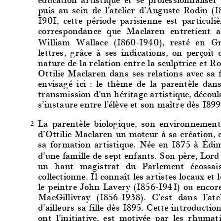
puis au sein de l’atelier d’Auguste Rodin (
1901, cette période parisienne est particul
correspondance que Maclaren entretient a
William Wallace (1860-1940), resté en G
lettres, grâce à ses indications, on perçoit
nature de la relation entre la sculptrice et R
Ottilie Maclaren dans ses relations avec sa 
envisagé ici : le thème de la parentèle dans
transmission d’un héritage artistique, découla
s’instaure entre l’élève et son maître dès 1899
La parentèle biologique, son environnement 
2
d’Ottilie Maclaren un moteur à sa création, 
sa formation artistique. Née en 1875 à Édimb
d’une famille de sept enfants. Son père, Lor
un haut magistrat du Parlement écossais,
collectionne. Il connaît les artistes locaux e
le peintre John Lavery (1856-1941) ou encor
MacGillivray (1856-1938). C’est dans l’ate
d’ailleurs sa fille dès 1895. Cette introductio
ont l’initiative, est motivée par les rhumat