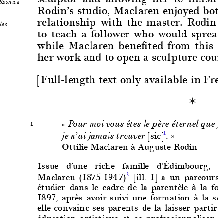
Kosnick-
Rodin’s studio, Maclaren enjoyed bot
relationship with the master. Rodin
les
to teach a follower who would spread
while Maclaren benefited from this ar
her work and to open a sculpture cou
[Full-length text only available in Fr
« Pour moi vous êtes le père éternel que 
1
[sic]
. »
1
je n’ai jamais trouver
Ottilie Maclaren à Auguste Rodin
Issue d’une riche famille d’Édimbourg, l
Maclaren (1875-1947)
[ill. 1] a un parcour
2
étudier dans le cadre de la parentèle à la f
1897, après avoir suivi une formation à la s
elle convainc ses parents de la laisser parti
éducation artistique et se professionnaliser