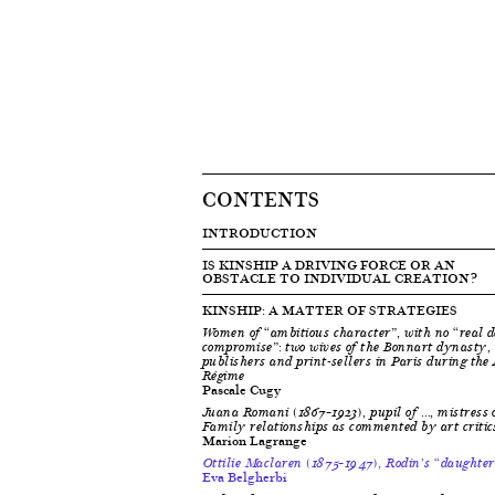
CONTENTS
INTRODUCTION
IS KINSHIP A DRIVING FORCE OR AN
OBSTACLE TO INDIVIDUAL CREATION?
KINSHIP: A MATTER OF STRATEGIES
Women of “ambitious character”, with no “real de
compromise”: two wives of the Bonnart dynasty,
publishers and print-sellers in Paris during the
Régime
Pascale Cugy
Juana Romani (1867–1923), pupil of …, mistress 
Family relationships as commented by art critic
Marion Lagrange
Ottilie Maclaren (1875–1947), Rodin’s “daughter
Eva Belgherbi