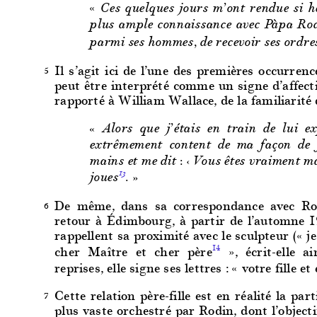
«
Ces quelques jours m’ont rendue si h
plus ample connaissance avec Pàpa Rodi
parmi ses hommes, de recevoir ses ordres 
Il s’agit ici de l’une des premières occurre
5
peut être interprété comme un signe d’affectio
rapporté à William Wallace, de la familiarité 
« Alors que j’étais en train de lui e
extrêmement content de ma façon de 
mains et me dit : ‹ Vous êtes vraiment ma
13
joues
. »
De même, dans sa correspondance avec Ro
6
retour à Édimbourg, à partir de l’automne 19
rappellent sa proximité avec le sculpteur («
cher Maître et cher père
», écrit-elle a
14
reprises, elle signe ses lettres : « votre fille e
Cette relation père-fille est en réalité la pa
7
plus vaste orchestré par Rodin, dont l’objecti