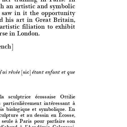
h an artistic and symbolic
 saw in it the opportunity
 his art in Great Britain,
tistic filiation to exhibit
rse in London.
ench]
[sic]
j’ai rêvée
étant enfant et que
a sculptrice écossaise Ottilie
s particulièrement intéressant à
ois biologique et symbolique. En
culpture et au dessin en Écosse,
r seule à Paris pour parfaire son
 d’abord à l’Académie Colarossi,