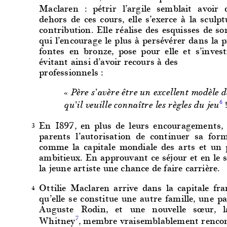
Maclaren : pétrir l’argile semblait avoir 
dehors de ces cours, elle s’exerce à la scul
contribution. Elle réalise des esquisses de s
qui l’encourage le plus à persévérer dans la p
fontes en bronze, pose pour elle et s’inves
évitant ainsi d’avoir recours à des
professionnels :
« Père s’avère être un excellent modèle d
6
qu’il veuille connaître les règles du jeu
En 1897, en plus de leurs encouragements, 
3
parents l’autorisation de continuer sa form
comme la capitale mondiale des arts et un p
ambitieux. En approuvant ce séjour et en le s
la jeune artiste une chance de faire carrière.
Ottilie Maclaren arrive dans la capitale fra
4
qu’elle se constitue une autre famille, une pa
Auguste Rodin, et une nouvelle sœur, la
Whitney
, membre vraisemblablement rencont
7