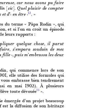
eureuse, car nous avons pu faire
n [sic]. Quel plaisir de compter
. »
12
et d’‹ en être ›
nces du terme « Pàpa Rodin », qui
n, et si l’on en croit un épisode
de leurs rapports :
xpliquer quelque chose, il parut
faire, s’empara soudain de mes
 fille ›, puis m’embrassa les deux
din, qui commence lors de son
01, elle utilise des formules qui
 je vous embrasse bien tendrement
insi en mai 1902). À plusieurs
t élève toute dévouée
».
15
rtie émergée d’un projet beaucoup
f est la diffusion de son héritage