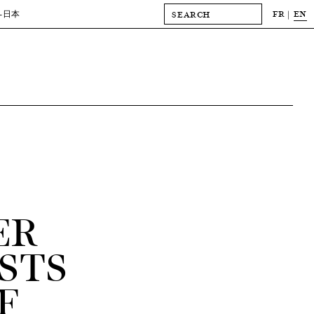
FR
EN
-日本
ER
STS
F