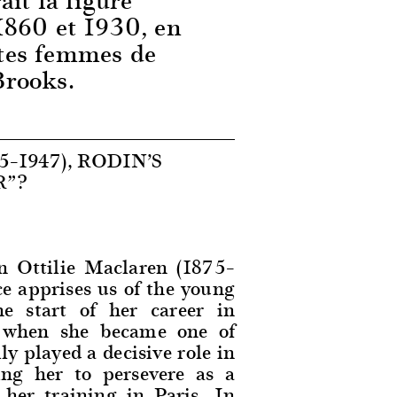
1860 et 1930, en
istes femmes de
Brooks.
–1947), RODIN’S
R”?
n Ottilie Maclaren (1875–
e apprises us of the young
the start of her career in
s when she became one of
y played a decisive role in
ing her to persevere as a
 her training in Paris. In