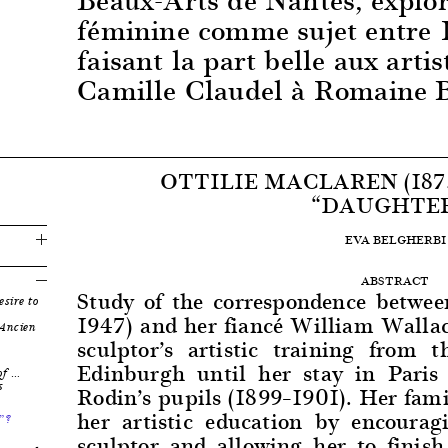
féminine comme sujet entre 
faisant la part belle aux art
Camille Claudel à Romaine 
OTTILIE MACLAREN (1875
“DAUGHTE
EVA BELGHERBI
ABSTRACT
Study of the correspondence betwee
sire to
1947) and her fiancé William Wallac
 Ancien
sculptor’s artistic training from 
Edinburgh until her stay in Pari
of …
s
Rodin’s pupils (1899–1901). Her famil
her artistic education by encourag
”?
sculptor and allowing her to finish