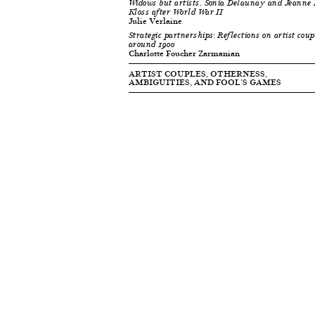
Widows but artists. Sonia Delaunay and Jeanne 
Kloss after World War II
Julie Verlaine
Strategic partnerships: Reflections on artist coup
around 1900
Charlotte Foucher Zarmanian
ARTIST COUPLES, OTHERNESS,
AMBIGUITIES, AND FOOL’S GAMES