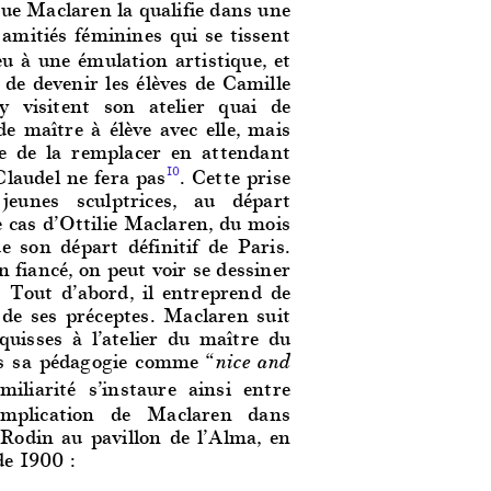
que Maclaren la qualifie dans une
s amitiés féminines qui se tissent
eu à une émulation artistique, et
 de devenir les élèves de Camille
 visitent son atelier quai de
 maître à élève avec elle, mais
se de la remplacer en attendant
Claudel ne fera pas
. Cette prise
10
eunes sculptrices, au départ
e cas d’Ottilie Maclaren, du mois
e son départ définitif de Paris.
n fiancé, on peut voir se dessiner
. Tout d’abord, il entreprend de
r de ses préceptes. Maclaren suit
squisses à l’atelier du maître du
es sa pédagogie comme “
nice and
iliarité s’instaure ainsi entre
’implication de Maclaren dans
e Rodin au pavillon de l’Alma, en
de 1900 :