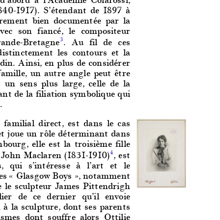
1840-1917). S’étendant de 1897 à
ièrement bien documentée par la
vec son fiancé, le compositeur
rande-Bretagne
. Au fil de ces
3
 distinctement les contours et la
odin. Ainsi, en plus de considérer
famille, un autre angle peut être
 un sens plus large, celle de la
nt de la filiation symbolique qui
.
familial direct, est dans le cas
et joue un rôle déterminant dans
ourg, elle est la troisième fille
d John Maclaren (1831-1910)
, est
4
 qui s’intéresse à l’art et le
t les « Glasgow Boys », notamment
e le sculpteur James Pittendrigh
lier de ce dernier qu’il envoie
n à la sculpture, dont ses parents
ismes dont souffre alors Ottilie