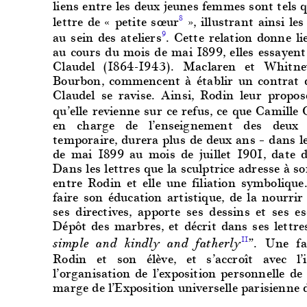
liens entre les deux jeunes femmes sont tels 
lettre de « petite sœur
», illustrant ainsi le
8
au sein des ateliers
. Cette relation donne li
9
au cours du mois de mai 1899, elles essayent
Claudel (1864-1943). Maclaren et Whitney
Bourbon, commencent à établir un contrat de
Claudel se ravise. Ainsi, Rodin leur propo
qu’elle revienne sur ce refus, ce que Camille 
en charge de l’enseignement des deux j
temporaire, durera plus de deux ans – dans l
de mai 1899 au mois de juillet 1901, date d
Dans les lettres que la sculptrice adresse à so
entre Rodin et elle une filiation symbolique
faire son éducation artistique, de la nourri
ses directives, apporte ses dessins et ses e
Dépôt des marbres, et décrit dans ses lettr
”. Une fam
11
simple and kindly and fatherly
Rodin et son élève, et s’accroît avec l
l’organisation de l’exposition personnelle d
marge de l’Exposition universelle parisienne 