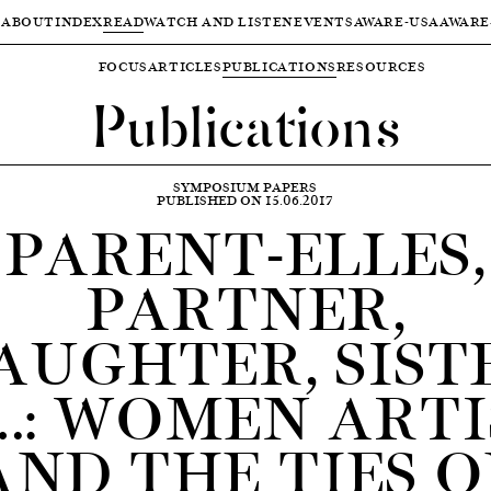
ABOUT
INDEX
READ
WATCH AND LISTEN
EVENTS
AWARE-USA
AWARE
FOCUS
ARTICLES
PUBLICATIONS
RESOURCES
Publications
SYMPOSIUM PAPERS
PUBLISHED ON 15.06.2017
PARENT-ELLES,
PARTNER,
AUGHTER, SIST
…: WOMEN ARTI
AND THE TIES O